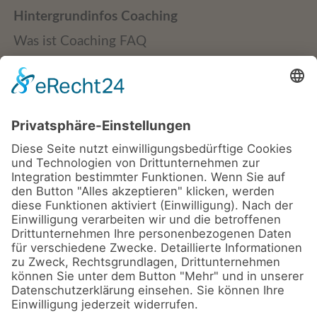
Hintergrundinfos Coaching
Was ist Coaching FAQ
Integral-systemisches Coaching
Qualitätsstandards
Veröffentlichungen + Downloads
Referenzen + Kunden
Coaching
Teams | Gruppen