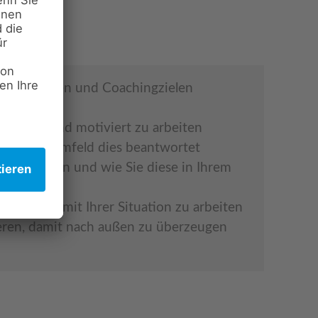
n Kernfragen und Coachingzielen
ufrieden und motiviert zu arbeiten
d welches Umfeld dies beantwortet
ickelt haben und wie Sie diese in Ihrem
und aktiv mit Ihrer Situation zu arbeiten
ieren, damit nach außen zu überzeugen