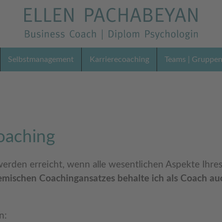
Selbstmanagement
Karrierecoaching
Teams | Gruppe
oaching
rden erreicht, wenn alle wesentlichen Aspekte Ihre
temischen Coachingansatzes behalte ich als Coach 
n: