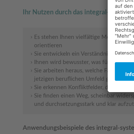
Ihr Nutzen durch das integral-system
Es stehen Ihnen vielfältige Methoden 
orientieren
Sie entwickeln ein Verständnis dafür, w
Ihnen wird bewusster, was für Sie im L
Sie arbeiten heraus, welche Fähigkeiten
jetzigen beruflichen Umfeld gezielter 
Sie erkennen Konfliktfelder, die Sie da
Sie finden einen Weg, scheinbar widers
und durchsetzungsstark und klar aufzut
Anwendungsbeispiele des integral-syst