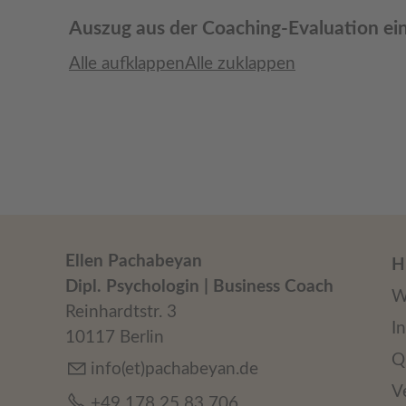
Auszug aus der Coaching-Evaluation ei
Alle aufklappen
Alle zuklappen
Ellen Pachabeyan
H
Dipl. Psychologin | Business Coach
W
Reinhardtstr. 3
I
10117 Berlin
Q
info(et)pachabeyan.de
V
+49 178 25 83 706