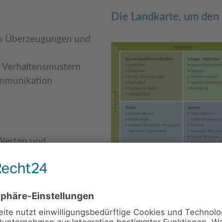
Die Landkarte, um den 
ren Überzeugungen und
n Verhaltensmustern
ommunikation
 Werten und
en
Durch diese Analyse wird h
ateriell)
tun gibt, wie die verschi
und wo Lösungsansätze li