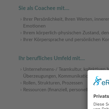
Sie als Coachee mit....
Ihrer Persönlichkeit, Ihren Werten, inne
Emotionen
Ihrem körperlich-physischen Zustand, de
Ihrer Körpersprache und persönlichen K
Ihr berufliches Umfeld mit....
Unternehmens-/ Teamkultur, kollektiven
Überzeugungen, Kommunikationssystem
Rollen, Strukturen, Prozessen
Ressourcen (finanziell, personell, zeitlich, m