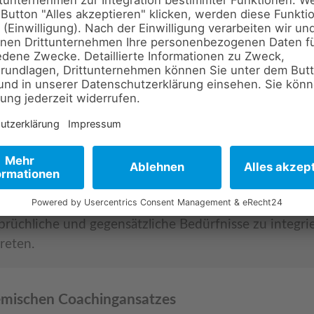
ische Coaching
und Werkzeuge zur Verfügung, die sich immer an Ihre
as Sie antreibt und was Sie brauchen, um langfristig z
eben und Beruf wirklich bedeutsam ist, Sie erfüllt un
 und Ressourcen Sie in Ihrer bisherigen Karriere entw
nutzen können
ran hindern, bestimmte Veränderungsschritte zu gehen 
prüchliche und gegensätzliche Bedürfnisse zu integr
reten.
emischen Coachingansatzes