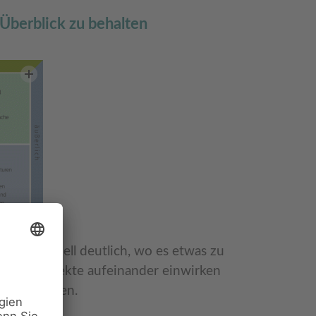
Überblick zu behalten
äufig schnell deutlich, wo es etwas zu
edenen Aspekte aufeinander einwirken
egen könnten.