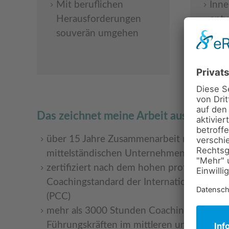
Mit beruflichen
Inne
Herausforderungen
entw
souverän umgehen
Klu
Bela
Das zeichnet meine Arbeit aus
über 15 Jahre Zusammenarbeit mit 200+ 
mittelständischen Unternehmen und Orga
zertifiziert nach dem hohen professionell
Coachingstandard der International Coach
(PCC)
mehr als 3000 Stunden Coachingerfahrun
Führungskräften im mittleren und im To