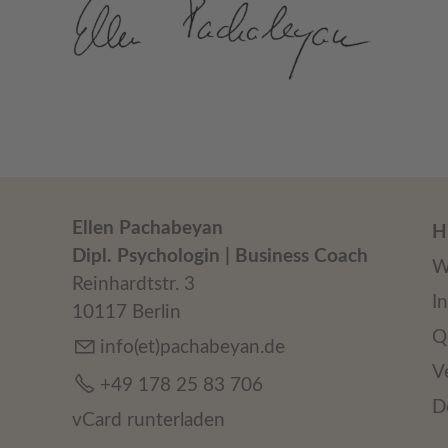
Ellen Pachabeyan
H
Dipl. Psychologin | Business Coach
W
Reinhardtstr. 3
I
10117 Berlin
Q
info(et)pachabeyan.de
V
+49 178 25 83 706
D
vCard runterladen