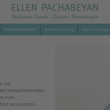
Selbstmanagement
Karrierecoaching
Teams | Gruppe
n mit
ehr herausfordernden
ten zum
htet einzusetzen.