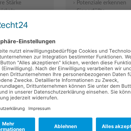
re Stärke
Potenziale erkennen
ickeln
Sinnerfüllte
ger Umgang mit
Entscheidungen treff
stungen
Aktuelles
großen und
nisationen
®
en und ethischen
Arroganz-Training
f
ür
ing Federation
f
indet auch 2026 in Ber
bekannt gegeben.
g mit
Verschaffen Sie sich de
p Management