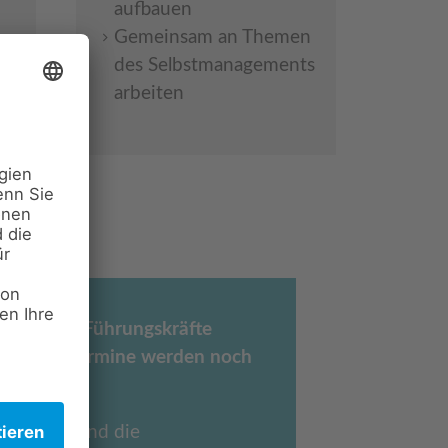
aufbauen
Gemeinsam an Themen
en
des Selbstmanagements
arbeiten
 weibliche Führungskräfte
lin statt. Termine werden noch
n Respekt und die