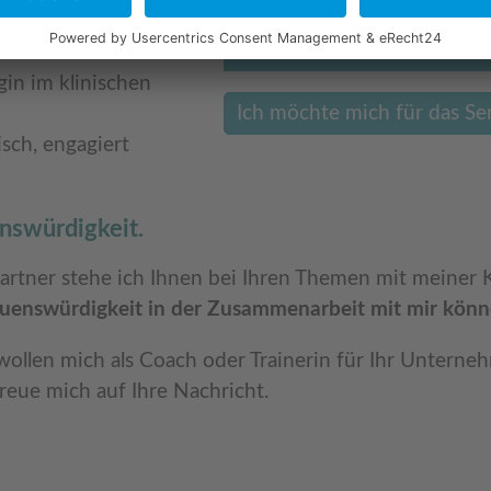
Aufmerksamkeit, die Sie
und
gin im klinischen
Ich möchte mich für das S
isch, engagiert
enswürdigkeit.
partner stehe ich Ihnen bei Ihren Themen mit meiner
rauenswürdigkeit in der Zusammenarbeit mit mir könn
r wollen mich als Coach oder Trainerin für Ihr Unter
reue mich auf Ihre Nachricht.