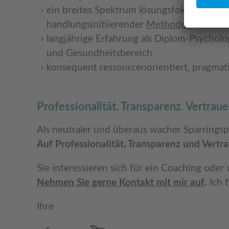
ein breites Spektrum lösungsfokussierter 
handlungsinitiierender
Methoden
langjährige Erfahrung als Diplom-Psycholo
und Gesundheitsbereich
konsequent ressourcenorientiert, pragmat
Professionalität. Transparenz. Vertrau
Als neutraler und überaus wacher Sparrings
Auf Professionalität, Transparenz und Vert
Sie interessieren sich für ein Coaching ode
Nehmen Sie gerne Kontakt mit mir auf
.
Ich f
Ihre